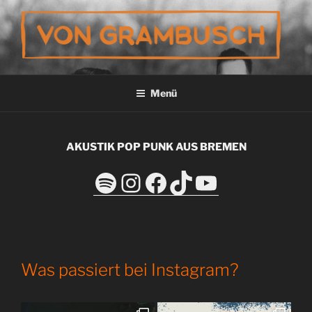
Zum
Inhalt
springen
VON GRAMBUSCH
Menü
AKUSTIK POP PUNK AUS BREMEN
Spotify
Instagram
Facebook
TikTok
YouTube
Was passiert bei Instagram?