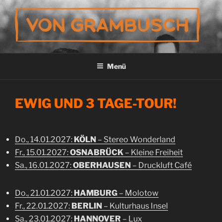
Zum
Inhalt
springen
VON GRAMBUSCH
Menü
EWIG UND 3 TAGE-TOUR!
Do., 14.01.2027:
KÖLN
– Stereo Wonderland
Fr., 15.01.2027:
OSNABRÜCK
– Kleine Freiheit
Sa., 16.01.2027:
OBERHAUSEN
– Druckluft Café
Do., 21.01.2027:
HAMBURG
– Molotow
Fr., 22.01.2027:
BERLIN
– Kulturhaus Insel
Sa., 23.01.2027:
HANNOVER
– Lux