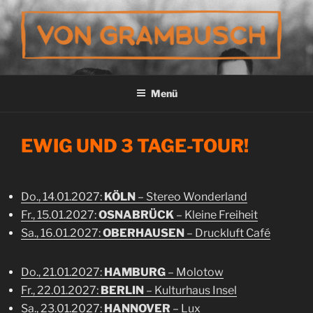
Zum
Inhalt
springen
VON GRAMBUSCH
Menü
EWIG UND 3 TAGE-TOUR!
Do., 14.01.2027:
KÖLN
– Stereo Wonderland
Fr., 15.01.2027:
OSNABRÜCK
– Kleine Freiheit
Sa., 16.01.2027:
OBERHAUSEN
– Druckluft Café
Do., 21.01.2027:
HAMBURG
– Molotow
Fr., 22.01.2027:
BERLIN
– Kulturhaus Insel
Sa., 23.01.2027:
HANNOVER
– Lux