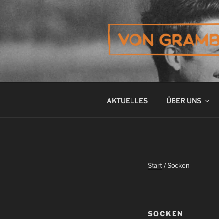
Zum
Inhalt
springen
VON GRAM
AKTUELLES
ÜBER UNS
Start
/ Socken
SOCKEN