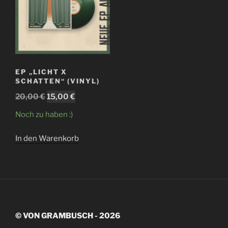
EP „LICHT X
SCHATTEN“ (VINYL)
Ursprünglicher
Aktueller
20,00
€
15,00
€
Preis
Preis
Noch zu haben :)
war:
ist:
20,00 €
15,00 €.
In den Warenkorb
© VON GRAMBUSCH - 2026