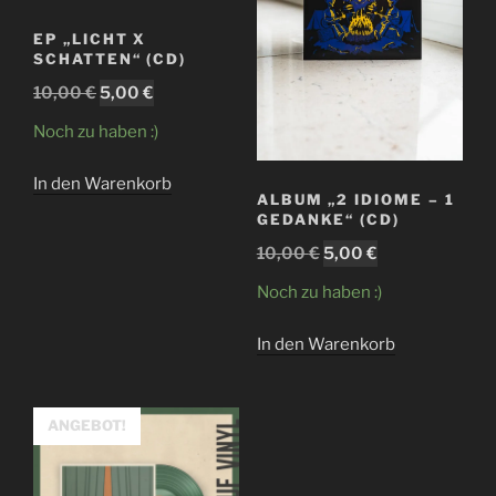
EP „LICHT X
SCHATTEN“ (CD)
Ursprünglicher
Aktueller
10,00
€
5,00
€
Preis
Preis
Noch zu haben :)
war:
ist:
10,00 €
5,00 €.
In den Warenkorb
ALBUM „2 IDIOME – 1
GEDANKE“ (CD)
Ursprünglicher
Aktueller
10,00
€
5,00
€
Preis
Preis
Noch zu haben :)
war:
ist:
10,00 €
5,00 €.
In den Warenkorb
ANGEBOT!