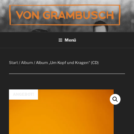
Zum
Inhalt
springen
VON GRAMBUSCH
Menü
Start
/
Album
/ Album „Um Kopf und Kragen“ (CD)
ANGEBOT!