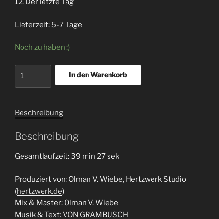
12. Der letzte Tag
Lieferzeit: 5-7 Tage
Noch zu haben :)
Album
In den Warenkorb
"Um
Kopf
und
Beschreibung
Kragen"
(CD)
Beschreibung
Menge
Gesamtlaufzeit: 39 min 27 sek
Produziert von: Olman V. Wiebe, Hertzwerk Studio
(
hertzwerk.de
)
Mix & Master: Olman V. Wiebe
Musik & Text: VON GRAMBUSCH