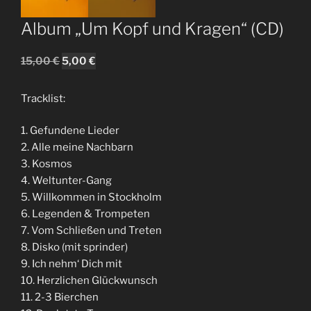
Album „Um Kopf und Kragen“ (CD)
Ursprünglicher
Aktueller
15,00
€
5,00
€
Preis
Preis
war:
ist:
Tracklist:
15,00 €
5,00 €.
1. Gefundene Lieder
2. Alle meine Nachbarn
3. Kosmos
4. Weltunter-Gang
5. Willkommen in Stockholm
6. Legenden & Trompeten
7. Vom Schließen und Treten
8. Disko (mit sprinder)
9. Ich nehm‘ Dich mit
10. Herzlichen Glückwunsch
11. 2-3 Bierchen